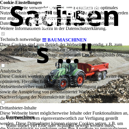
Sachsen
Cookie-Einstellungen
Diese Webseite verwendet Cookies, um Besuchern ein optimales
Nutzererlebnis zu bieten. Bestimmte Inhalte von Drittanbietern werden
nur angezeigt, wenn die entsprechende Option aktiviert ist. Die
Datenverarbeitung kann dann auch in einem Drittland erfolgen.
Weitere Informationen hierzu in der Datenschutzerklärung.
s ..."
Technisch notwendige
BAUMASCHINEN
Diese Cookies sind zum Betrieb der Webseite notwendig, z.B. zum
Schutz vor Hackerangriffen und zur Gewährleistung eines
konsistenten und der Nachfrage angepassten Erscheinungsbilds der
Seite.
Analytische
Diese Cookies werden verwendet, um das Nutzererlebnis weiter zu
optimieren. Hierunter fallen auch Statistiken, die dem
Webseitenbetreiber von Drittanbietern zur Verfügung gestellt werden,
sowie die Ausspielung von personalisierter Werbung durch die
Nachverfolgung der Nutzeraktivität über verschiedene Webseiten.
Drittanbieter-Inhalte
Diese Webseite bietet möglicherweise Inhalte oder Funktionalitäten an,
Baumaschinen
die von Drittanbietern eigenverantwortlich zur Verfügung gestellt
werden. Diese Drittanbieter können eigene Cookies setzen, z.B. um
Wann immer viel Erde oder Schüttgut bewegt werden muss,
die Nutzeraktivität zu verfolgen oder ihre Angebote zu personalisieren