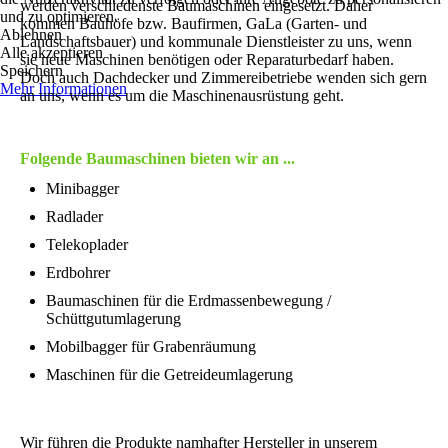
werden verschiedenste Baumaschinen eingesetzt. Daher
und zu optimieren.
kommen Bauhöfe bzw. Baufirmen, GaLa (Garten- und
Ablehnen
Landschaftsbauer) und kommunale Dienstleister zu uns, wenn
Alle akzeptieren
sie neue Maschinen benötigen oder Reparaturbedarf haben.
Speichern
Doch auch Dachdecker und Zimmereibetriebe wenden sich gern
Mehr Informationen
an uns, wenn es um die Maschinenausrüstung geht.
Folgende Baumaschinen bieten wir an ...
Minibagger
Radlader
Telekoplader
Erdbohrer
Baumaschinen für die Erdmassenbewegung /
Schüttgutumlagerung
Mobilbagger für Grabenräumung
Maschinen für die Getreideumlagerung
Wir führen die Produkte namhafter Hersteller in unserem