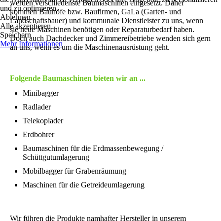
werden verschiedenste Baumaschinen eingesetzt. Daher
und zu optimieren.
kommen Bauhöfe bzw. Baufirmen, GaLa (Garten- und
Ablehnen
Landschaftsbauer) und kommunale Dienstleister zu uns, wenn
Alle akzeptieren
sie neue Maschinen benötigen oder Reparaturbedarf haben.
Speichern
Doch auch Dachdecker und Zimmereibetriebe wenden sich gern
Mehr Informationen
an uns, wenn es um die Maschinenausrüstung geht.
Folgende Baumaschinen bieten wir an ...
Minibagger
Radlader
Telekoplader
Erdbohrer
Baumaschinen für die Erdmassenbewegung /
Schüttgutumlagerung
Mobilbagger für Grabenräumung
Maschinen für die Getreideumlagerung
Wir führen die Produkte namhafter Hersteller in unserem