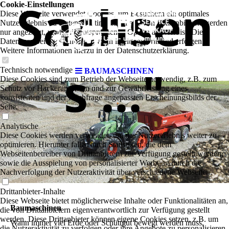
Sachsen
Cookie-Einstellungen
Diese Webseite verwendet Cookies, um Besuchern ein optimales
Nutzererlebnis zu bieten. Bestimmte Inhalte von Drittanbietern werden
nur angezeigt, wenn die entsprechende Option aktiviert ist. Die
Datenverarbeitung kann dann auch in einem Drittland erfolgen.
Weitere Informationen hierzu in der Datenschutzerklärung.
s ..."
Technisch notwendige
BAUMASCHINEN
Diese Cookies sind zum Betrieb der Webseite notwendig, z.B. zum
Schutz vor Hackerangriffen und zur Gewährleistung eines
konsistenten und der Nachfrage angepassten Erscheinungsbilds der
Seite.
Analytische
Diese Cookies werden verwendet, um das Nutzererlebnis weiter zu
optimieren. Hierunter fallen auch Statistiken, die dem
Webseitenbetreiber von Drittanbietern zur Verfügung gestellt werden,
sowie die Ausspielung von personalisierter Werbung durch die
Nachverfolgung der Nutzeraktivität über verschiedene Webseiten.
Drittanbieter-Inhalte
Diese Webseite bietet möglicherweise Inhalte oder Funktionalitäten an,
Baumaschinen
die von Drittanbietern eigenverantwortlich zur Verfügung gestellt
werden. Diese Drittanbieter können eigene Cookies setzen, z.B. um
Wann immer viel Erde oder Schüttgut bewegt werden muss,
die Nutzeraktivität zu verfolgen oder ihre Angebote zu personalisieren